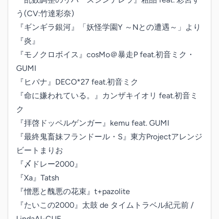
う(CV:竹達彩奈)

『ギンギラ銀河』「妖怪学園Y ～Nとの遭遇～」より

『炎』

『モノクロボイス』cosMo＠暴走P feat.初音ミク・
GUMI

『ヒバナ』DECO*27 feat.初音ミク

『命に嫌われている。』カンザキイオリ feat.初音ミ
ク

『拝啓ドッペルゲンガー』kemu feat. GUMI

『最終鬼畜妹フランドール・S』東方Projectアレンジ 
ビートまりお

『〆ドレー2000』

『Xa』Tatsh

『憎悪と醜悪の花束』t+pazolite

『たいこの2000』太鼓 de タイムトラベル紀元前 / 
LindaAI-CUE
