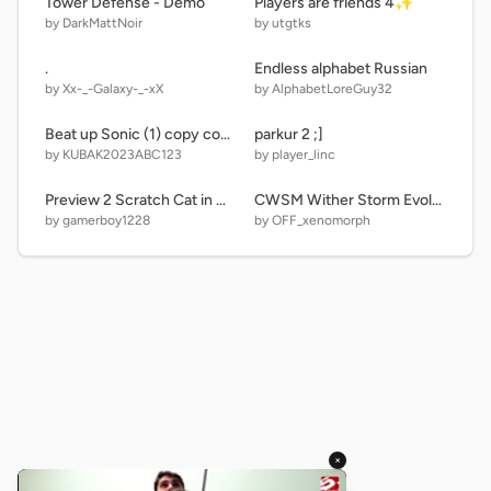
Tower Defense - Demo
Players are friends 4✨
by DarkMattNoir
by utgtks
.
Endless alphabet Russian
by Xx-_-Galaxy-_-xX
by AlphabetLoreGuy32
Beat up Sonic (1) copy copy copy remix copy copy copy
parkur 2 ;]
by KUBAK2023ABC123
by player_linc
Preview 2 Scratch Cat in G Major 41
CWSM Wither Storm Evolves [Version 3.] 3
by gamerboy1228
by OFF_xenomorph
×