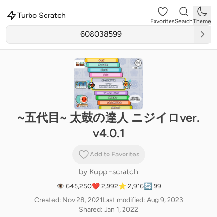
Turbo Scratch
Favorites
Search
Theme
~五代目~ 太鼓の達人 ニジイロver.
v4.0.1
Add to Favorites
by
Kuppi-scratch
👁 645,250
❤️ 2,992
⭐ 2,916
🔄 99
Created: Nov 28, 2021
Last modified: Aug 9, 2023
Shared: Jan 1, 2022