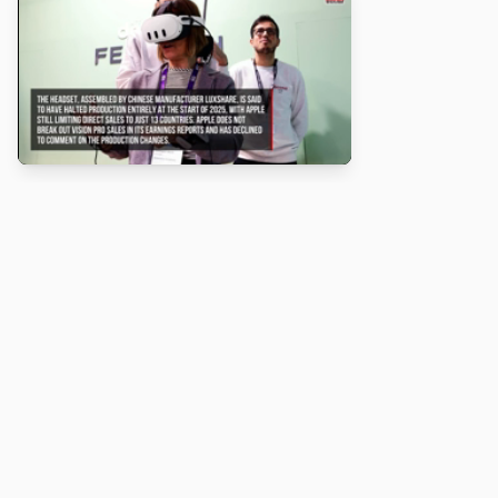
About
Turbo Scratch uses
TurboWarp
to make
Scratch
projects run
faster. Not affiliated with Scratch or TurboWarp.
Legal
Privacy Policy
Terms of Service
Contact