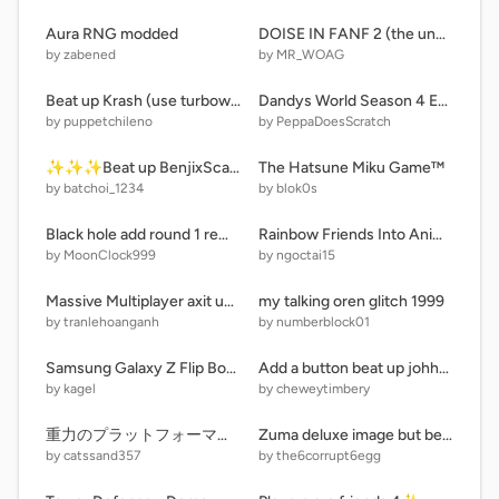
Aura RNG modded
DOISE IN FANF 2 (the under-dog) V3!!!
by zabened
by MR_WOAG
Beat up Krash (use turbowarp)
Dandys World Season 4 End Credits (2002)
by puppetchileno
by PeppaDoesScratch
✨✨✨Beat up BenjixScarlett✨✨✨ V2 [REUPLOAD]
The Hatsune Miku Game™️
by batchoi_1234
by blok0s
Black hole add round 1 remix remix remix remix remix
Rainbow Friends Into Animals remix
by MoonClock999
by ngoctai15
Massive Multiplayer axit update 1.5
my talking oren glitch 1999
by tranlehoanganh
by numberblock01
Samsung Galaxy Z Flip Boot Aniamtion
Add a button beat up johhny test
by kagel
by cheweytimbery
重力のプラットフォーマー/gravity platformer
Zuma deluxe image but better
by catssand357
by the6corrupt6egg