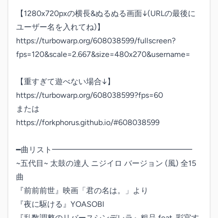
【1280x720pxの横長&ぬるぬる画面↓(URLの最後に
ユーザー名を入れてね)】

https://turbowarp.org/608038599/fullscreen?
fps=120&scale=2.667&size=480x270&username=

【重すぎて遊べない場合↓】

https://turbowarp.org/608038599?fps=60

または

https://forkphorus.github.io/#608038599

━曲リスト━━━━━━━━━━━━━━━━━━

~五代目~ 太鼓の達人 ニジイロ バージョン (風) 全15
曲

『前前前世』映画「君の名は。」より

『夜に駆ける』YOASOBI

『乱数調整のリバースシンデレラ』粗品 feat. 彩宮す