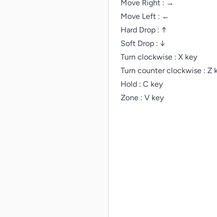
Move Right : →

Move Left : ←

Hard Drop : ↑

Soft Drop : ↓

Turn clockwise : X key

Turn counter clockwise : Z k
Hold : C key

Zone : V key
