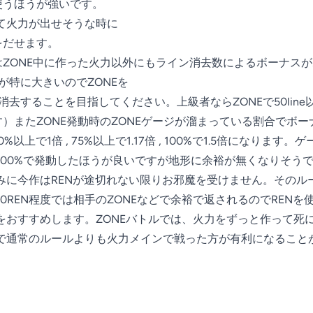
使うほうが強いです。

て火力が出せそうな時に

だせます。

はZONE中に作った火力以外にもライン消去数によるボーナスが
が特に大きいのでZONEを

上消去することを目指してください。上級者ならZONEで50lin
す）またZONE発動時のZONEゲージが溜まっている割合でボ
50%以上で1倍 , 75%以上で1.17倍 , 100%で1.5倍になりま
100%で発動したほうが良いですが地形に余裕が無くなりそう
みに今作はRENが途切れない限りお邪魔を受けません。そのルー
0REN程度では相手のZONEなどで余裕で返されるのでRENを使
おすすめします。ZONEバトルでは、火力をずっと作って死に
で通常のルールよりも火力メインで戦った方が有利になることが