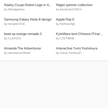
Klasky Csupo Robot Logo in 4ormulator v1
fidget spinner collection
by Alfredpehmx
by KendrickUCNCH
Samsung Galaxy Note 8 design
Apple Pop It
by templer1234
by Parthprsfgh
beat up orange remade 3
KyleWare text Chinese (Final Stage)
by CLAX1212
by CZ2746NE
Amanda The Adventurer
Interactive Yumi Yoshimura
by catsarecool4reall
by Josue-Fanboy21