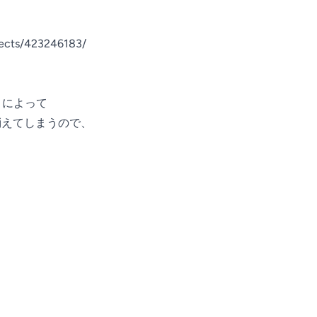
jects/423246183/

ートによって

E」が消えてしまうので、
