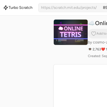
Turbo Scratch
https://scratch.mit.edu/projects/
☁Onli
Add to
by
cosmo-
👁 2,763
❤️ 
Created: Se