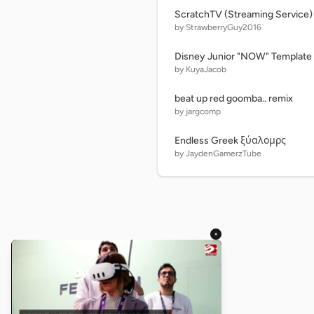
ScratchTV (Streaming Service)
by StrawberryGuy2016
Disney Junior "NOW" Template
by KuyaJacob
beat up red goomba.. remix
by jargcomp
Endless Greek ξύαλομρς
by JaydenGamerzTube
×