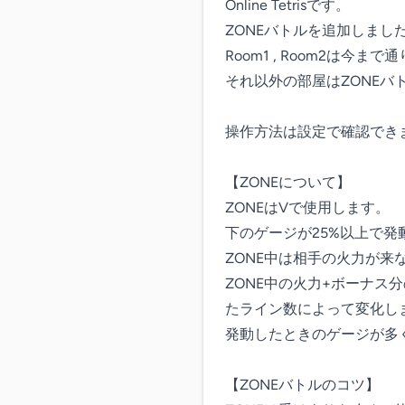
Online Tetrisです。

ZONEバトルを追加しました
Room1 , Room2は今まで
それ以外の部屋はZONEバ
操作方法は設定で確認できま
【ZONEについて】

ZONEはVで使用します。

下のゲージが25%以上で発
ZONE中は相手の火力が来
ZONE中の火力+ボーナス
たライン数によって変化しま
発動したときのゲージが多
【ZONEバトルのコツ】
