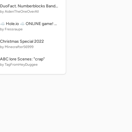
DuoFact. Numberblocks Band But I Revamped The Animations
by AidenTheOneOverAll
☁️ Hole.io ☁️ ONLINE game! #all #games #online
by Fressraupe
Christmas Special 2022
by Minecrafter56999
ABC lore Scenes: "crap"
by TagFromHeyDuggee