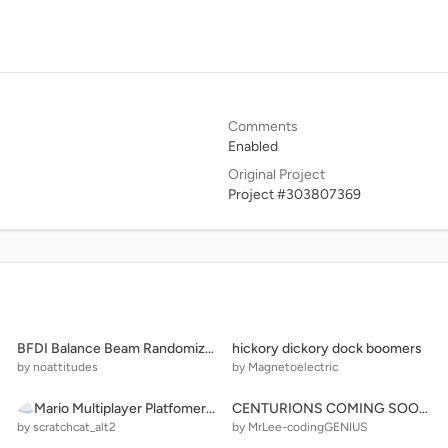
Comments
Enabled
Original Project
Project #303807369
BFDI Balance Beam Randomizer remix-2
hickory dickory dock boomers
by noattitudes
by Magnetoelectric
☁Mario Multiplayer Platfomer#firstgame#trending
CENTURIONS COMING SOON IN FC MOBILE
by scratchcat_alt2
by MrLee-codingGENIUS