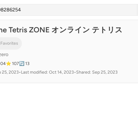
ne Tetris ZONE オンライン テトリス
 Favorites
zero
104
⭐ 107
🔄 13
p 25, 2023
•
Last modified: Oct 14, 2023
•
Shared: Sep 25, 2023