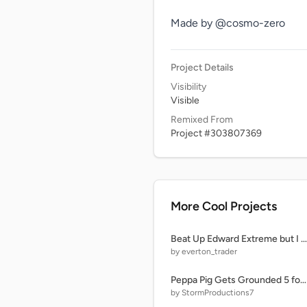
Made by @cosmo-zero
Project Details
Visibility
Visible
Remixed From
Project #303807369
More Cool Projects
Beat Up Edward Extreme but I added the meow mix button (Gru button) remix remix
by everton_trader
Peppa Pig Gets Grounded 5 for HDS
by StormProductions7