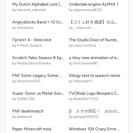
My Dutch Alphabet Lore (Read Instructions and Notes)
Undertale engine ALPHA 1
by stevshel_marshall
by iplayminecraft122
Angryblocks Band 1-10 (Uncannyblocks Band 14B) remix-2
【コミュ好き感謝】火山を噴火させるゲーム【拡散希望】
by xmrrileyxx
by _-marucchi-_
Проект 4 - Фиксики
The Studio Door of Numbers X [ 114 Doors ]
by FilTech_Scratch
by LiamCornRise
Scratch Tales Season 8 Episode 15: The Night Party
a Very new animation of endless a-z
by MasterZenoUltimate
by fontchannel80
FNF Sonic Legacy Some Zipperbomb Sprites (bad) test
Stingy text to speech remix
by Alexotino4747
by freecoder11
Super-Sonic vs Metal-Sonic
TVOKids Logo Bloopers Crazies - Everyone is Crying!
by SONICCD5
by RealAlfieYT222
FNF deathmatch
β スマホ対応！ おかのきの森
by powersof
by penpipi050210
Paper Minecraft mod
Windows 10X Crazy Error remix-3 remix