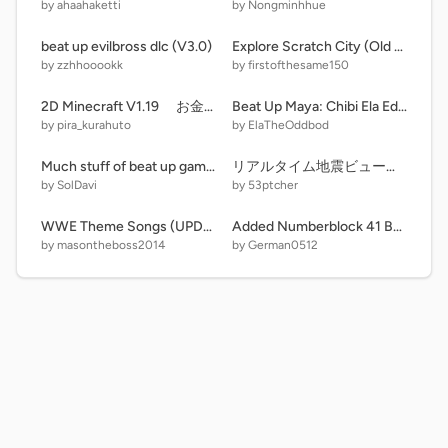
by ahaahaketti
by Nongminhhue
beat up evilbross dlc (V3.0)
Explore Scratch City (Old Version) remix
by zzhhooookk
by firstofthesame150
2D Minecraft V1.19 お金ある世界
Beat Up Maya: Chibi Ela Edition
by pira_kurahuto
by ElaTheOddbod
Much stuff of beat up games remix
リアルタイム地震ビューアー v1.5.2 remix
by SolDavi
by 53ptcher
WWE Theme Songs (UPDATE 3!)
Added Numberblock 41 Button remix
by masontheboss2014
by German0512