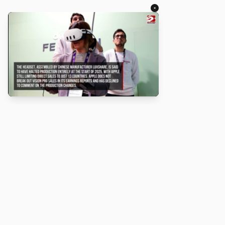
×
About
Turbo Scratch uses
TurboWarp
to make
Scratch
projects run
faster. Not affiliated with Scratch or TurboWarp.
Legal
Privacy Policy
Terms of Service
Contact