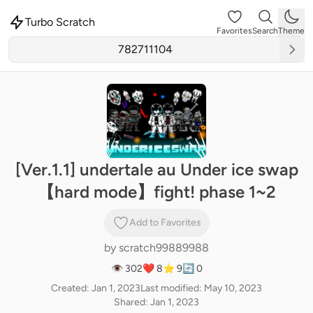
Turbo Scratch
Favorites
Search
Theme
[Ver.1.1] undertale au Under ice swap
【hard mode】fight! phase 1~2
Add to Favorites
by
scratch99889988
👁 302
❤️ 8
⭐ 9
🔄 0
Created: Jan 1, 2023
Last modified: May 10, 2023
Shared: Jan 1, 2023