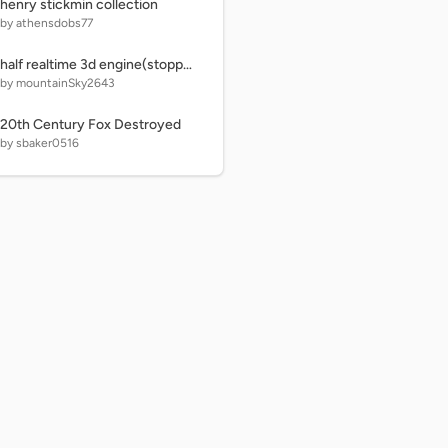
henry stickmin collection
by athensdobs77
half realtime 3d engine(stopped)
by mountainSky2643
20th Century Fox Destroyed
by sbaker0516