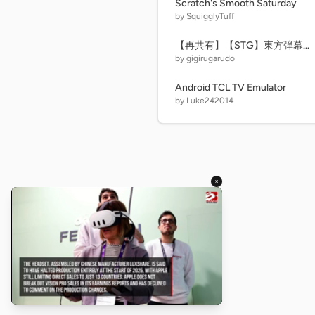
Scratch's Smooth Saturday
by SquigglyTuff
【再共有】【STG】東方弾幕無双 ’’紅’’
by gigirugarudo
Android TCL TV Emulator
by Luke242014
×