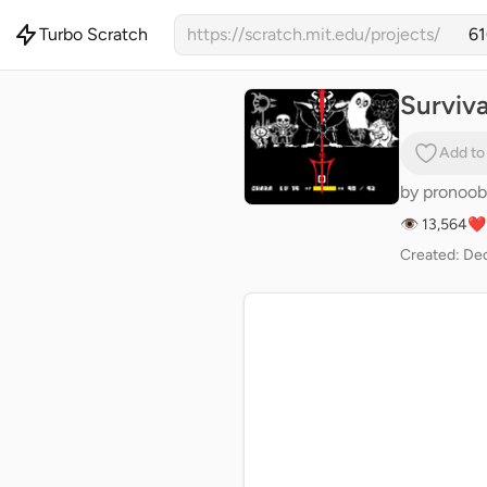
Turbo Scratch
https://scratch.mit.edu/projects/
Survi
Add to
by
pronoo
👁 13,564
❤️
Created: Dec