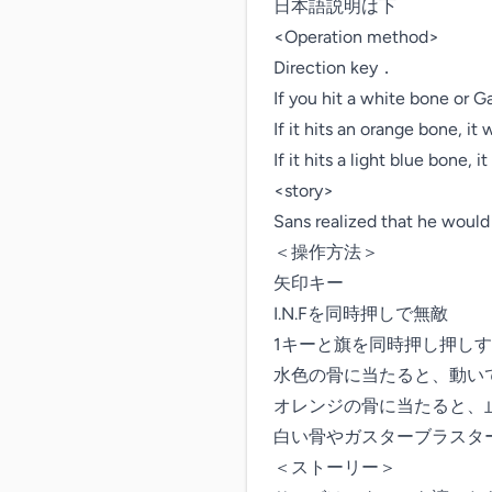
日本語説明は下

<Operation method>

Direction key．

If you hit a white bone or G
If it hits an orange bone, i
If it hits a light blue bone,
<story>

Sans realized that he would b
＜操作方法＞

矢印キー

I.N.Fを同時押しで無敵

1キーと旗を同時押し押しす
水色の骨に当たると、動い
オレンジの骨に当たると、
白い骨やガスターブラスタ
＜ストーリー＞
