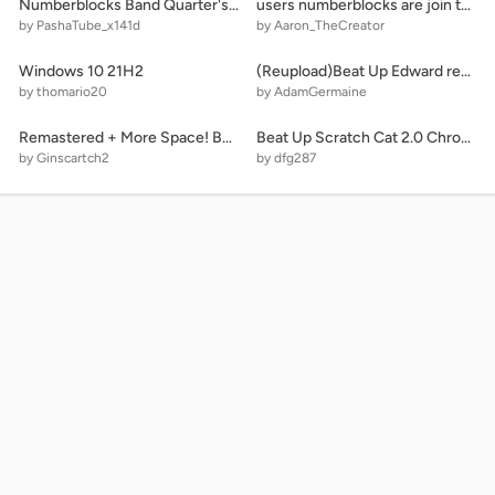
Numberblocks Band Quarter's 8
users numberblocks are join the game
by PashaTube_x141d
by Aaron_TheCreator
Windows 10 21H2
(Reupload)Beat Up Edward remix
by thomario20
by AdamGermaine
Remastered + More Space! But More Outdated (V.18)
Beat Up Scratch Cat 2.0 Chromebook Edition
by Ginscartch2
by dfg287