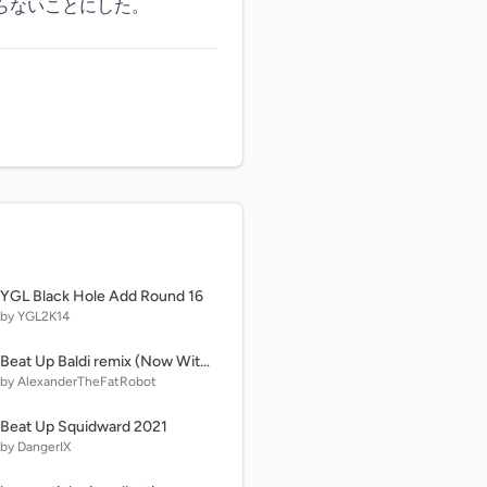
らないことにした。
YGL Black Hole Add Round 16
by YGL2K14
Beat Up Baldi remix (Now With 2 Items Unlocked And The All Of Them Button)
by AlexanderTheFatRobot
Beat Up Squidward 2021
by DangerIX