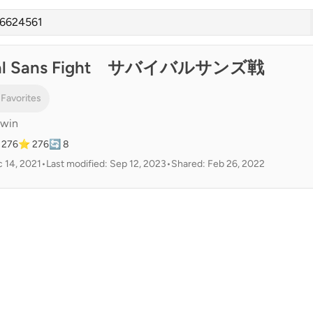
val Sans Fight サバイバルサンズ戦
 Favorites
bwin
 276
⭐ 276
🔄 8
 14, 2021
•
Last modified: Sep 12, 2023
•
Shared: Feb 26, 2022