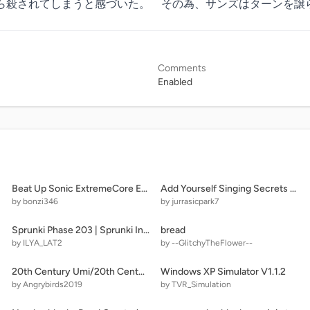
ら殺されてしまうと感づいた。　その為、サンズはターンを譲
Comments
Enabled
Beat Up Sonic ExtremeCore Editon Super Many New Button remix remix
Add Yourself Singing Secrets (Christmas special)
by bonzi346
by jurrasicpark7
Sprunki Phase 203 | Sprunki Incredibox remix
bread
by ILYA_LAT2
by --GlitchyTheFlower--
20th Century Umi/20th Century Peep logos (July 2017)
Windows XP Simulator V1.1.2
by Angrybirds2019
by TVR_Simulation