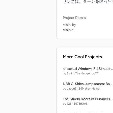
サンズは、ターンを譲った
Project Details
Visibility
Visible
More Cool Projects
an actual Windows 8.1 Simulator project (totally accurate)
by EmiricTheHedgehogYT
NBB C-Sides Jumpscares: Basics 1
by Jason3424Maker-Newer
The Studio Doors of Numbers - Part 3 (221 Doors)
by 1234567890AN