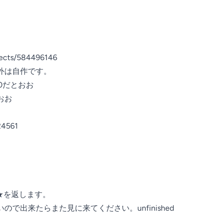
jects/584496146

は自作です。

0だとおお

お

24561

を返します。

で出来たらまた見に来てください。unfinished
