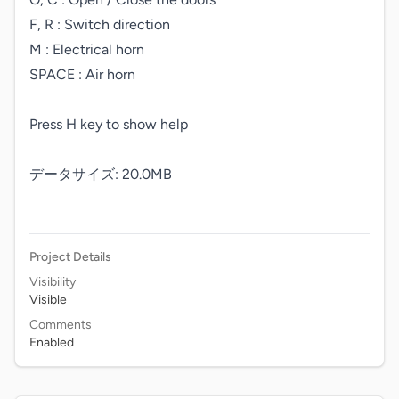
F, R : Switch direction

M : Electrical horn

SPACE : Air horn

Press H key to show help

データサイズ: 20.0MB

Project Details
Visibility
Visible
Comments
Enabled