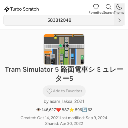
Turbo Scratch
Favorites
Search
Theme
Tram Simulator 5 路面電車シミュレー
ター5
Add to Favorites
by
asam_laksa_2021
👁 146,627
❤️ 887
⭐ 896
🔄 62
Created: Oct 14, 2021
Last modified: Sep 9, 2024
Shared: Apr 30, 2022