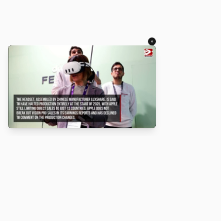
×
About
Turbo Scratch uses
TurboWarp
to make
Scratch
projects run
faster. Not affiliated with Scratch or TurboWarp.
Legal