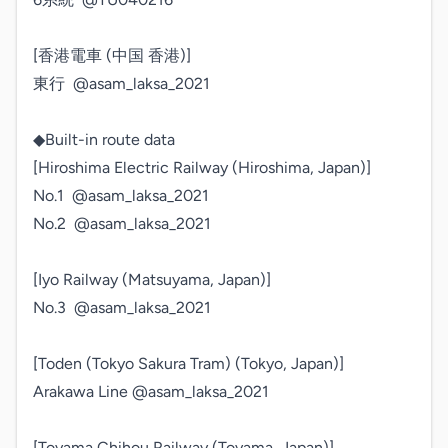
[香港電車 (中国 香港)]

東行  @asam_laksa_2021

◆Built-in route data

[Hiroshima Electric Railway (Hiroshima, Japan)]

No.1  @asam_laksa_2021

No.2  @asam_laksa_2021

[Iyo Railway (Matsuyama, Japan)]

No.3  @asam_laksa_2021

[Toden (Tokyo Sakura Tram) (Tokyo, Japan)]

Arakawa Line @asam_laksa_2021

[Toyama Chihou Railway (Toyama, Japan)]
