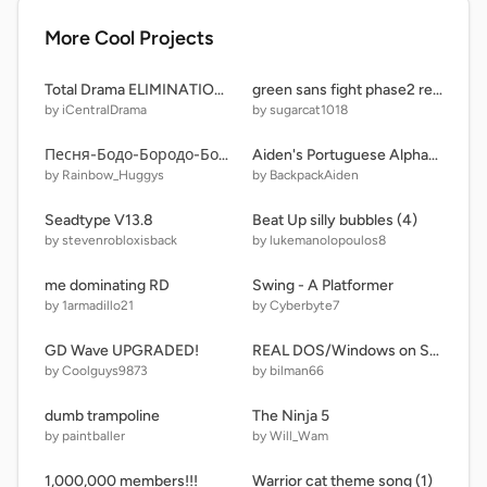
More Cool Projects
Total Drama ELIMINATION Simulator
green sans fight phase2 remastered!!!
by iCentralDrama
by sugarcat1018
Песня-Бодо-Бородо-Бодрянка
Aiden's Portuguese Alphabet Lore Reboot covered in goo
by Rainbow_Huggys
by BackpackAiden
Seadtype V13.8
Beat Up silly bubbles (4)
by stevenrobloxisback
by lukemanolopoulos8
me dominating RD
Swing - A Platformer
by 1armadillo21
by Cyberbyte7
GD Wave UPGRADED!
REAL DOS/Windows on Scratch! Functional 8086 (x86) Emulator.
by Coolguys9873
by bilman66
dumb trampoline
The Ninja 5
by paintballer
by Will_Wam
1,000,000 members!!!
Warrior cat theme song (1)