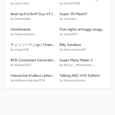
by isho1_test
by firecat0226
Beat Up Evil Buff Guy V3.1 remix
Super 3D Maze!!!
by Danielwpao
by Joculator
Omnilovania
Five nights at huggy wuggy's V1.55 | Official
by maikurasofuto
by LhancePH
チェンソーマンop / Chainsaw Man op 作成中！
Billy Sandbox
by onigiri236
by franciscotrex09
BFB Contestant Generating Game In NIAR's Style (18/66)
Super Mario Maker 3
by Waiwai2021
by Kenny-_-Mccormick-_-
Interactive Endless Letters (Uppercase) spanish but its animated entirely (U Fixed) remix rem… remix
Talking ABC VHS Edition!
by kidslearningtube1234
by thesecretsussy