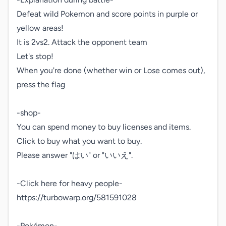
Defeat wild Pokemon and score points in purple or 
yellow areas!

It is 2vs2. Attack the opponent team

Let's stop!

When you're done (whether win or Lose comes out), 
press the flag

-shop-

You can spend money to buy licenses and items.

Click to buy what you want to buy.

Please answer "はい" or "いいえ".

-Click here for heavy people-

https://turbowarp.org/581591028

-Pokémon-
