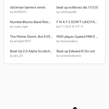
stickman barriers remix
beat up evilbross dlc (V3.0)
by KLW2013
by zzhhooookk
NumberBlocks Band Retro 421-430 (Each Sound)
F N A F 2 DON'T LIKE/FAV/REMIX!!
by lucas_tiger
by F-1-N-2-A-3-F-4
The Meme Storm. But EVEN FUNNI
MIDI player [speed MBH] 2.0ver remix-3
by pringles1001
by muriyoudesu
Beat Up 2.0 Alpha Scratch Cat v2
Beat up Edward 6! Do not
by ptv_23
by scratchcatsonic
×