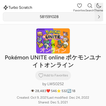
Turbo Scratch
Favorites
Search
Theme
Pokémon UNITE online ポケモンユナ
イトオンライン
Add to Favorites
by
LWS0252
👁 28,483
❤️ 546
⭐ 532
🔄 18
Created: Oct 9, 2021
Last modified: Dec 24, 2022
Shared: Dec 5, 2021