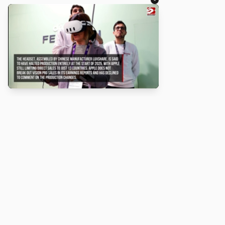
About
Turbo Scratch uses
TurboWarp
to make
Scratch
projects run
faster. Not affiliated with Scratch or TurboWarp.
Legal
Privacy Policy
Terms of Service
Contact