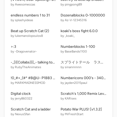
by Awesomeccas
by pingpong89
endless numbers 1 to 31
Dozenalblocks 0-1000000
by splashyideas
by Az-V-12345316
Beat up Scratch Cat (2)
koaki's boss fight 6.0.0
by lukemanolopoulos8
by _koaki_
>:3
Numberblocks 1-100
by -Dragovenator-
by BaseBands1100
-_[{(Collabs)}]_- talking tom and ben news HD (Old Version)
スプライトテール ラストエキストラキャット戦
by RubyTheAnimates
by sinannnnnn
!0_#+_(#* #B@U- P1BB3 M@r3 -_!)@()_DK!_#)E
Numbericons 000's - 3400's
by MARKMADNESSMOD
by jayden2015paul
Digital clock
Scratch's 1,000 Remix Level Challenge! [ Level 16 / 1,000 ]
by jerry860322
by KARises
Scratch Cat and a ladder
Potato War PLUS! [v1.3.2]
by NexusSfan
by MrFreshStart