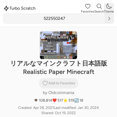
Turbo Scratch
Favorites
Search
Theme
リアルなマインクラフト日本語版
Realistic Paper Minecraft
Add to Favorites
by
Oldcoinmania
👁 108,814
❤️ 517
⭐ 519
🔄 18
Created: Apr 28, 2021
Last modified: Jan 30, 2024
Shared: Oct 19, 2022