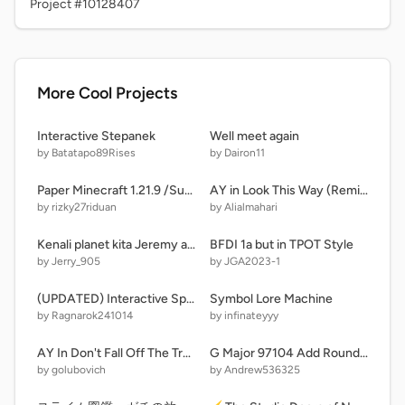
Project #10128407
More Cool Projects
Interactive Stepanek
Well meet again
by Batatapo89Rises
by Dairon11
Paper Minecraft 1.21.9 /Sushi Update /
AY in Look This Way (Remix 16, 35 Players)
by rizky27riduan
by Alialmahari
Kenali planet kita Jeremy arianto 7.3 11
BFDI 1a but in TPOT Style
by Jerry_905
by JGA2023-1
(UPDATED) Interactive Spanish Alphabet Lore remix-2
Symbol Lore Machine
by Ragnarok241014
by infinateyyy
AY In Don't Fall Off The Trampoline! [ Sever: 1 | Remix: 1 | Players: 54] remix
G Major 97104 Add Round 551
by golubovich
by Andrew536325