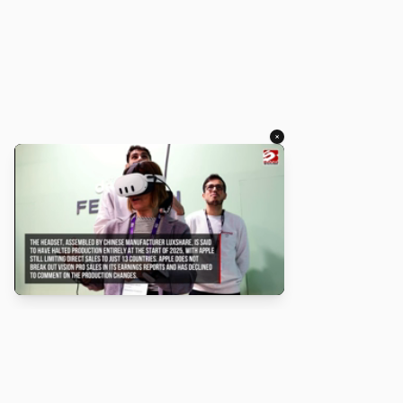
×
About
Turbo Scratch uses
TurboWarp
to make
Scratch
projects run
faster. Not affiliated with Scratch or TurboWarp.