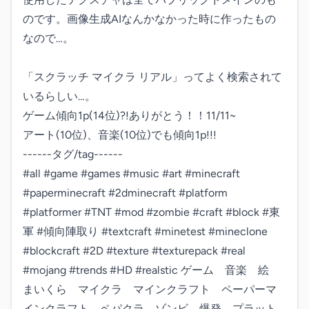
のです。画像生成AIなんかなかった時に作ったもの
なので…。

「スクラッチ マイクラ リアル」ってよく検索されて
いるらしい…。

ゲーム傾向1p(14位)?!ありがとう！！11/11~

アート(10位)、音楽(10位)でも傾向1p!!!

------タグ/tag------

#all #game #games #music #art #minecraft 
#paperminecraft #2dminecraft #platform 
#platformer #TNT #mod #zombie #craft #block #東
軍 #傾向陣取り #textcraft #minetest #mineclone 
#blockcraft #2D #texture #texturepack #real 
#mojang #trends #HD #realstic ゲーム　音楽　絵　
まいくら　マイクラ　マインクラフト　ペーパーマ
インクラフト　ペパクラ　ゾンビ　爆発　プラット