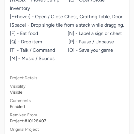
Inventory

[E+hover] - Open / Close Chest, Crafting Table, Door

[Space] - Drop single tile from a stack while dragging.

[F] - Eat food       [N] - Label a sign or chest

[Q] - Drop item      [P] - Pause / Unpause

[T] - Talk / Command    [O] - Save your game

[M] - Music / Sounds
Project Details
Visibility
Visible
Comments
Enabled
Remixed From
Project #10128407
Original Project