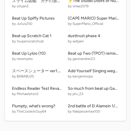
スライム図鑑 ガチの放置ゲー（スマホ対応）
⚡The Studio Doors of Numbers Part 8⚡
by uityan2
by vmax2019
Beat Up Spiffy Pictures
(CAPE MARIO) Super Mario V 0.6.2
by Julius250
by SuperMario_Official
Beat up Scratch Cat 1
dusttrust phase 4
by 1superscratchcat
by wdijam
Beat Up Lyloo (10)
Beat up Two (TPOT) remix remix
by newmyles
by gavinandrei23
スペースシューター ver1.0モバイル 対応
Add Yourself Singing wega remix
by BABABU35
by benjaminops
Endless Reader Test Revamped | Letter A
So much from beat up Games stuff remix remix
by Michaeleton2
by ptv_23
Flumpty, what’s wrong?
2nd battle of El Alamein 1/700 scale diorama
by TheCoolestGuy64
by flakpanzertea100